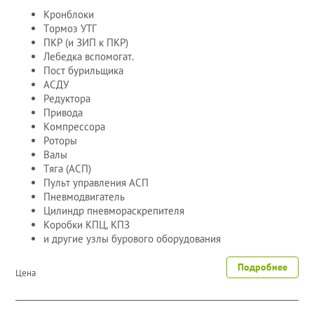
Кронблоки
Тормоз УТГ
ПКР (и ЗИП к ПКР)
Лебедка вспомогат.
Пост бурильщика
АСДУ
Редуктора
Привода
Компрессора
Роторы
Валы
Тяга (АСП)
Пульт управления АСП
Пневмодвигатель
Цилиндр пневмораскрепителя
Коробки КПЦ, КПЗ
и другие узлы бурового оборудования
Подробнее
Цена