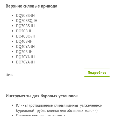
Верхние силовые привода
DQ90BS-JH
DQ70BSQ-JH
DQ70BS-JH
DQ50B-JH
DQ40BQ-JH
DQ40B-JH
DQ40YA-JH
DQ20B-JH
DQ20YA-JH
DQ70YA-JH
Подробнее
Цена
Инструменты для буровых установок
Клинья (ротационные клинья,клинья утяжеленной
бурильной трубы, клинья для обсадных колонн)
Предохранительные хомуты